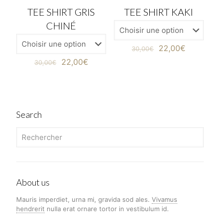
TEE SHIRT GRIS
TEE SHIRT KAKI
EN PROMOTION
EN PROMOTION
CHINÉ
22,00
€
30,00
€
22,00
€
30,00
€
Search
About us
Mauris imperdiet, urna mi, gravida sod ales.
Vivamus
hendrerit
nulla erat ornare tortor in vestibulum id.