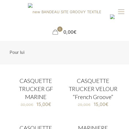
0
0,00€
Pour lui
CASQUETTE
CASQUETTE
EN PROMOTION
EN PROMOTION
TRUCKER GF
TRUCKER VELOUR
MARINE
“French Groove”
15,00
€
15,00
€
30,00
€
25,00
€
CASQUETTE
MARINIERE
EN PROMOTION
EN PROMOTION