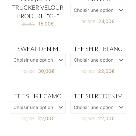
TRUCKER VELOUR
BRODERIE “GF”
24,00
€
30,00
€
15,00
€
25,00
€
SWEAT DENIM
TEE SHIRT BLANC
EN PROMOTION
EN PROMOTION
30,00
€
22,00
€
40,00
€
30,00
€
TEE SHIRT CAMO
TEE SHIRT DENIM
EN PROMOTION
EN PROMOTION
22,00
€
22,00
€
30,00
€
30,00
€